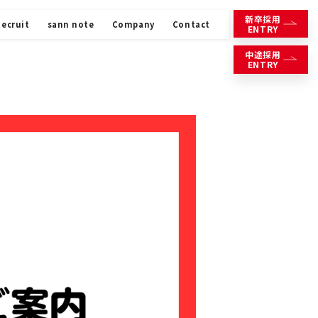
新卒
採用
Recruit
sann note
Company
Contact
ENTRY
中途
採用
ENTRY