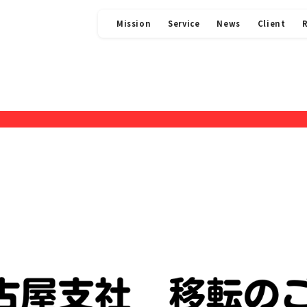
Mission
Service
News
Client