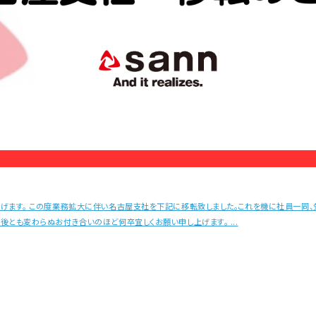
上げます。 この度業務拡大に伴い名古屋支社を下記に移転致しました。これを機に社員一同、
後とも変わらぬお付き合いのほど何卒宜しくお願い申し上げます。 ...