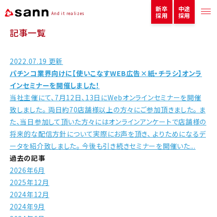
新卒
中途
And it realizes
採用
採用
記事一覧
2022.07.19 更新
パチンコ業界向けに【使いこなすWEB広告×紙・チラシ】オンラ
インセミナーを開催しました！
当社主催にて、7月12日、13日にWebオンラインセミナーを開催
致しました。 両日約70店舗様以上の方々にご参加頂きました。 ま
た、当日参加して頂いた方々にはオンラインアンケートで店舗様の
将来的な配信方針について実際にお声を頂き、 よりためになるデ
ータを紹介致しました。 今後も引き続きセミナーを開催いた...
過去の記事
2026年6月
2025年12月
2024年12月
2024年9月