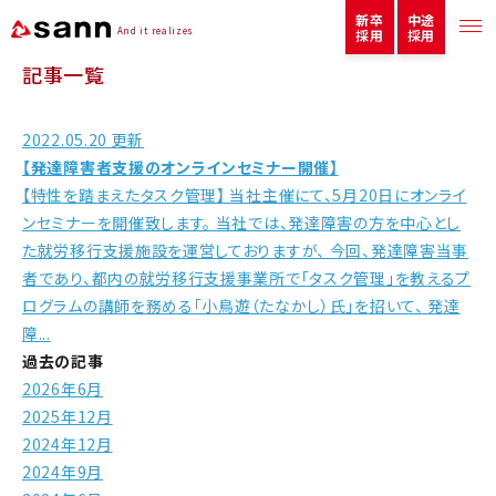
新卒
中途
And it realizes
採用
採用
記事一覧
2022.05.20 更新
【発達障害者支援のオンラインセミナー開催】
【特性を踏まえたタスク管理】 当社主催にて、5月20日にオンライ
ンセミナーを開催致します。 当社では、発達障害の方を中心とし
た就労移行支援施設を運営しておりますが、 今回、発達障害当事
者であり、都内の就労移行支援事業所で「タスク管理」を教えるプ
ログラムの講師を務める「小鳥遊（たなかし）氏」を招いて、 発達
障...
過去の記事
2026年6月
2025年12月
2024年12月
2024年9月